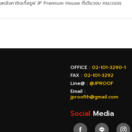
ึงหลังคาชิงเกิ้ลรูฟ JP Premium House ที่เดียวจบ ครบวงจร
OFFICE :
02-101-3290-1
FAX :
02-101-3292
Line@ :
@JPROOF
Email :
jproofth@gmail.com
Social
Media