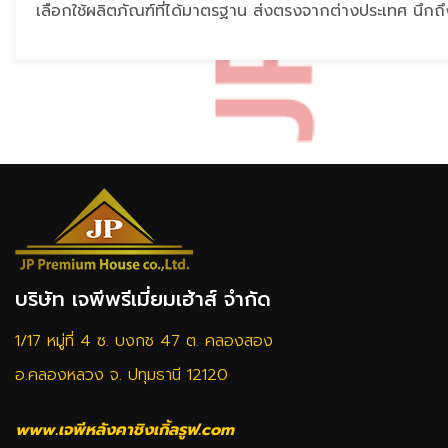
เลือกใช้ผลิตภัณฑ์ที่ได้มาตรฐาน ส่งตรงจากต่างประเทศ นึกถ
บริษัท เจพีพรีเมี่ยมเฮ้าส์ จำกัด
1/17 หมู่ที่ 4 ซ. บงกช 47 ต. คลองสอง
อ.คลองหลวง จ. ปทุมธานี 12120
www.เจพีหลังคาชิงเกิ้ลรูฟ.com