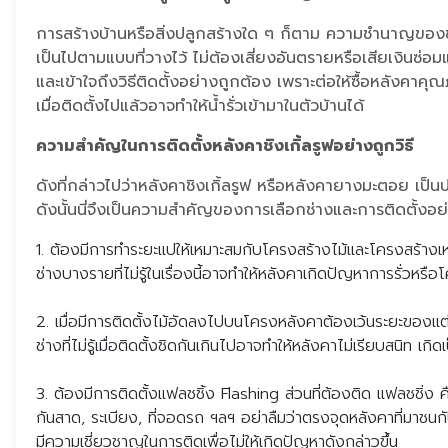
การสร้างบ้านหรือสิ่งปลูกสร้างใด ๆ ก็ตาม ความชำนาญของช่
เป็นไปตามแบบที่วางไว้ ไม่ต้องเสี่ยงอันตรายหรือเสียเงินซ่อม
ละเข้าใจถึงวิธีติดตั้งอย่างถูกต้อง เพราะต่อให้ซื้อหลังคาค
เมื่อติดตั้งไปแล้วอาจทำให้น้ำรั่วเข้ามาในตัวบ้านได้
ความสำคัญในการติดตั้งหลังคาชิงเกิ้ลรูฟอย่างถูกวิธี
ดังที่กล่าวไปว่าหลังคาชิงเกิ้ลรูฟ หรือหลังคายางมะตอย เป
ดังนั้นนี่จึงเป็นความสำคัญของการเลือกช่างและการติดตั้งอ
1. ต้องมีการทำระยะแปให้เหมาะสมกับโครงสร้างไม้และโครงสร้างเห
ช่างบางรายที่ไม่รู้ในเรื่องนี้อาจทำให้หลังคาเกิดปัญหาการรั่วห
2. เมื่อมีการติดตั้งไม้อัดลงไปบนโครงหลังคาต้องเว้นระยะของแต่ล
ช่างที่ไม่รู้เมื่อติดตั้งชิดกันเกินไปอาจทำให้หลังคาไม่เรียบสนิท เกิด
3. ต้องมีการติดตั้งแฟลชชิ้ง Flashing ส่วนที่ต้องติด แฟลชชิ่ง 
กันสาด, ระเบียง, ที่จอดรถ ฯลฯ อย่าลืมว่าตรงจุดหลังคาที่มาชนกั
มีความเชี่ยวชาญในการติดเพื่อไม่ให้เกิดปัญหาดังกล่าวขึ้น