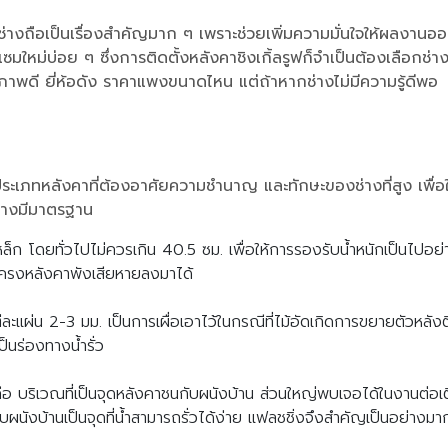
างถือเป็นเรื่องสำคัญมาก ๆ เพราะช่วยเพิ่มความมั่นใจให้ผลงานอ
แซมใหม่บ่อย ๆ ซึ่งการติดตั้งหลังคาชิงเกิ้ลรูฟก็จำเป็นต้องเลือกช
ุณภาพดี ยี่ห้อดัง ราคาแพงขนาดไหน แต่ถ้าหากช่างไม่มีความรู้ดีพอ
็นประเภทหลังคาที่ต้องอาศัยความชำนาญ และทักษะของช่างที่สูง เพื
ย่างมีมาตรฐาน
ล็ก โดยทั่วไปไม่ควรเกิน 40.5 ซม. เพื่อให้การรองรับน้ำหนักเป็นไปอย
รือโครงหลังคาพังเสียหายลงมาได้
ะแผ่น 2-3 มม. เป็นการเผื่อเอาไว้ในกรณีที่ไม้อัดเกิดการขยายตัวหลังต
เป็นร่องทางน้ำรั่ว
คือ บริเวณที่เป็นจุดหลังคาชนกับผนังบ้าน ส่วนใหญ่พบเจอได้ในงานต่อเต
บผนังบ้านเป็นจุดที่น้ำสามารถรั่วได้ง่าย แฟลชชิ่งจึงสำคัญเป็นอย่างมา