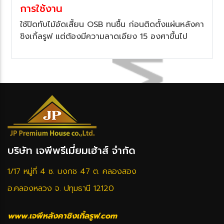
การใช้งาน
ช้ปิดทับไม้อัดเสี้ยน OSB ทนชื้น ก่อนติดตั้งแผ่นหลังคา
ชิงเกิ้ลรูฟ แต่ต้องมีความลาดเอียง 15 องศาขึ้นไป
บริษัท เจพีพรีเมี่ยมเฮ้าส์ จำกัด
1/17 หมู่ที่ 4 ซ. บงกช 47 ต. คลองสอง
อ.คลองหลวง จ. ปทุมธานี 12120
www.เจพีหลังคาชิงเกิ้ลรูฟ.com