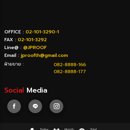
OFFICE :
02-101-3290-1
FAX :
02-101-3292
Line@ :
@JPROOF
Email :
jproofth@gmail.com
ฝ่ายขาย :
082-8888-166
082-8888-177
Social
Media
Today
Month
Total