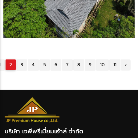
1
2
3
4
5
6
7
8
9
10
11
›
บริษัท เจพีพรีเมี่ยมเฮ้าส์ จำกัด