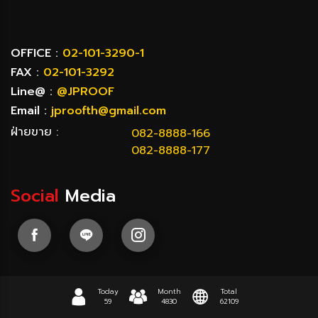
OFFICE :
02-101-3290-1
FAX :
02-101-3292
Line@ :
@JPROOF
Email :
jproofth@gmail.com
ฝ่ายขาย :
082-8888-166
082-8888-177
Social
Media
Today
Month
Total
59
4830
62109