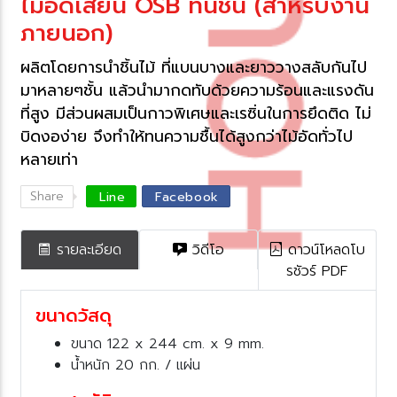
ไม้อัดเสี้ยน OSB ทนชื้น (สำหรับงาน
ภายนอก)​
ผลิตโดยการนำชิ้นไม้ ที่แบนบางและยาววางสลับกันไป
มาหลายๆชั้น แล้วนำมากดทับด้วยความร้อนและแรงดัน
ที่สูง มีส่วนผสมเป็นกาวพิเศษและเรซิ่นในการยึดติด ไม่
บิดงอง่าย จึงทำให้ทนความชื้นได้สูงกว่าไม้อัดทั่วไป
หลายเท่า​​
Share
Line
Facebook
รายละเอียด
วิดีโอ
ดาวน์โหลดโบ
รชัวร์ PDF
ขนาดวัสดุ
ขนาด 122 x 244 cm. x 9 mm.
น้ำหนัก 20 กก. / แผ่น