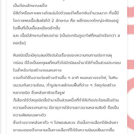
เป็นก้อนลักษณะแข็ง
มีสีดำหรือเทาเพราะอัดแน่นไปด้วยแร่ไพร็อกซินจำนวนมาก ทั้งนี้มี
อกาสพบเนื้อสัมผัสได้ 2 ลักษณะ คือ ผลึกขนาดใหญ่จะซ้อนอยู่
นพื้นที่เป็นเนื้อละเอียดอีกชั้น
ละ เนื้อมีลักษณะโพรงข่าย (เป็นตะกรันภูเขาไฟที่คนมักเรียกว่า ส
คอเรีย)
หินชนิดนี้จะมีคุณสมบัติเด่นในเรื่องของความทนทานต่อการผุ
กร่อน นี่จึงเป็นเหตุผลที่คนทั่วไปมักนิยมนำมาใช้ทำเป็นส่วนประกอบ
นสำหรับก่อสร้างถนนหนทาง
รวมถึงใช้ในงานก่อสร้างด้านอื่น ๆ อาทิ หมอนรางรถไฟ, ไยหิน
ฉนวนกันความร้อน, ทำรูปแกะสลักบนพื้นที่ต่าง ๆ วัสดุก่อสร้าง
หลากชนิด ซึ่งหลังคาชิงเกิ้ลรูฟ
ก็เลือกใช้วัสดุชนิดนี้เข้ามาเป็นส่วนหนึ่งที่ทำให้เกิดประโยชน์ในด้าน
ความแข็งแรงทนทาน มีอายุการใช้งานยาวนานหลายสิบปี ถือเป็น
ความพิเศษเฉพาะตัว
ซึ่งต่างจากหลังคาทั่ว ๆ ไปพอสมควร ดังนั้นการเลือกใช้หลังคา
างมะตอยจึงกลายเป็นทางเลือกที่ได้รับความนิยมเพิ่มมากขึ้น