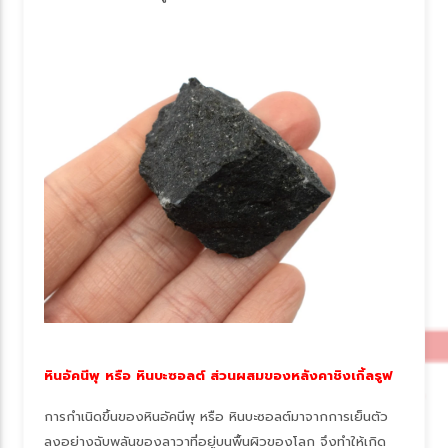
หินอัคนีพุ หรือ หินบะซอลต์ ส่วนผสมของหลังคาชิงเกิ้ลรูฟ
การกำเนิดขึ้นของหินอัคนีพุ หรือ หินบะซอลต์มาจากการเย็นตัว
ลงอย่างฉับพลันของลาวาที่อยู่บนพื้นผิวของโลก จึงทำให้เกิด