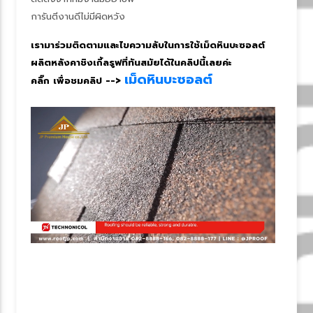
การันตีงานดีไม่มีผิดหวัง
เรามาร่วมติดตามและไขความลับในการใช้เม็ดหินบะซอลต์
ผลิตหลังคาชิงเกิ้ลรูฟที่ทันสมัยได้ในคลิปนี้เลยค่ะ
เม็ดหินบะซอลต์
คลิ๊ก เพื่อชมคลิป -->