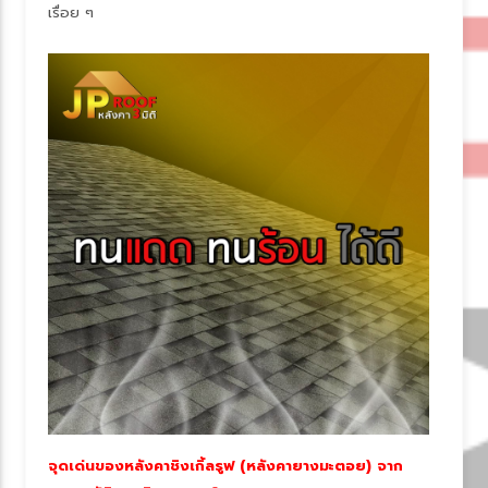
เรื่อย ๆ
จุดเด่นของหลังคาชิงเกิ้ลรูฟ (หลังคายางมะตอย) จาก