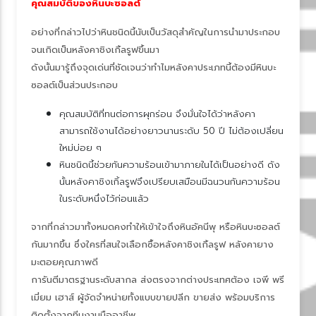
คุณสมบัติของหินบะซอลต์
อย่างที่กล่าวไปว่าหินชนิดนี้นับเป็นวัสดุสำคัญในการนำมาประกอบ
จนเกิดเป็นหลังคาชิงเกิ้ลรูฟขึ้นมา
ดังนั้นมารู้ถึงจุดเด่นที่ชัดเจนว่าทำไมหลังคาประเภทนี้ต้องมีหินบะ
ซอลต์เป็นส่วนประกอบ
คุณสมบัติที่ทนต่อการผุกร่อน จึงมั่นใจได้ว่าหลังคา
สามารถใช้งานได้อย่างยาวนานระดับ 50 ปี ไม่ต้องเปลี่ยน
หม่บ่อย ๆ
หินชนิดนี้ช่วยกันความร้อนเข้ามาภายในได้เป็นอย่างดี ดัง
นั้นหลังคาชิงเกิ้ลรูฟจึงเปรียบเสมือนมีฉนวนกันความร้อน
นระดับหนึ่งไว้ก่อนแล้ว
จากที่กล่าวมาทั้งหมดคงทำให้เข้าใจถึงหินอัคนีพุ หรือหินบะซอลต์
กันมากขึ้น ซึ่งใครที่สนใจเลือกซื้อหลังคาชิงเกิ้ลรูฟ หลังคายาง
มะตอยคุณภาพดี
การันตีมาตรฐานระดับสากล ส่งตรงจากต่างประเทศต้อง เจพี พรี
เมี่ยม เฮาส์ ผู้จัดจำหน่ายทั้งแบบขายปลีก ขายส่ง พร้อมบริการ
ติดตั้งจากทีมงานมืออาชีพ