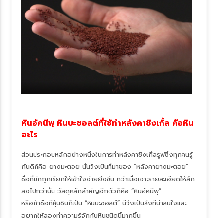
หินอัคนีพุ หินบะซอลต์ที่ใช้ทำหลังคาชิงเกิ้ล คือหิน
อะไร
ส่วนประกอบหลักอย่างหนึ่งในการทำหลังคาชิงเกิ้ลรูฟซึ่งทุกคนรู้
กันดีก็คือ ยางมะตอย นั่นจึงเป็นที่มาของ “หลังคายางมะตอย”
ชื่อที่มักถูกเรียกให้เข้าใจง่ายยิ่งขึ้น ทว่าเมื่อเจาะรายละเอียดให้ลึก
ลงไปกว่านั้น วัสดุหลักสำคัญอีกตัวก็คือ “หินอัคนีพุ”
หรือถ้าชื่อที่คุ้นชินก็เป็น “หินบะซอลต์” นี่จึงเป็นสิ่งที่น่าสนใจและ
อยากให้ลองทำความรู้จักกับหินชนิดนี้มากขึ้น